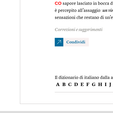
CO
sapore lasciato in bocca d
è percepito all’assaggio:
un vi
sensazioni che restano di un’
Correzioni e suggerimenti
Condividi
Il dizionario di italiano dalla a
A
B
C
D
E
F
G
H
I
J