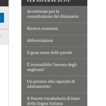
PER SAPERNE DI PIÙ
Avvertenze per la
consultazione del dizionario
A
Ricerca avanzata
Abbreviazioni
Il gran mare delle parole
È irresistibile l’ascesa degli
anglismi?
Un premio alla capacità di
adattamento
Il Nuovo vocabolario di base
della lingua italiana