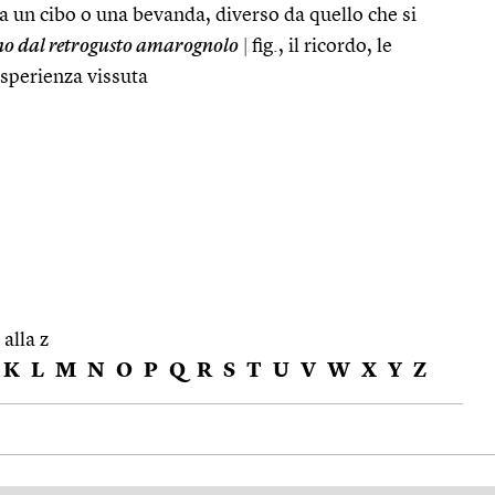
a un cibo o una bevanda, diverso da quello che si
no dal retrogusto amarognolo
|
fig., il ricordo, le
esperienza vissuta
 alla z
K
L
M
N
O
P
Q
R
S
T
U
V
W
X
Y
Z