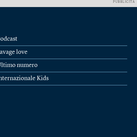
PUBBLICITÀ
odcast
avage love
ltimo numero
nternazionale Kids