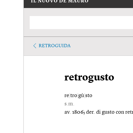
IL NUOVO DE MAURO
RETROGUIDA
retrogusto
re
|
tro
|
gù
|
sto
s.m.
av. 1806; der. di gusto con retr