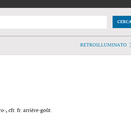
CERC
RETROILLUMINATO
o-, cfr. fr. arrière-goût.