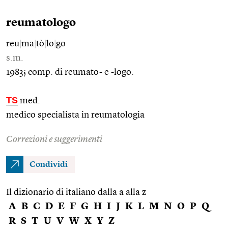
reumatologo
reu
|
ma
|
tò
|
lo
|
go
s.m.
1983; comp. di reumato- e -logo.
TS
med.
medico specialista in reumatologia
Correzioni e suggerimenti
Condividi
Il dizionario di italiano dalla a alla z
A
B
C
D
E
F
G
H
I
J
K
L
M
N
O
P
Q
R
S
T
U
V
W
X
Y
Z