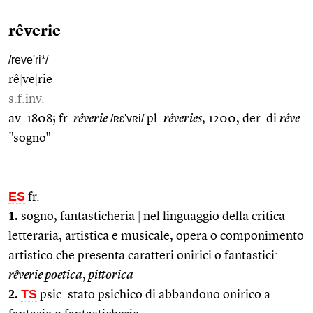
rêverie
/reve'ri*/
rê
|
ve
|
rie
s.f.inv.
av. 1808; fr.
rêverie
/ʀɛ'vʀi/
pl.
rêveries
, 1200, der. di
rêve
"sogno"
ES
fr.
1.
sogno, fantasticheria
|
nel linguaggio della critica
letteraria, artistica e musicale, opera o componimento
artistico che presenta caratteri onirici o fantastici:
rêverie poetica
,
pittorica
2.
TS
psic. stato psichico di abbandono onirico a