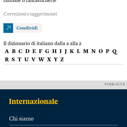
fantasie o fantasticherie
Correzioni e suggerimenti
Condividi
Il dizionario di italiano dalla a alla z
A
B
C
D
E
F
G
H
I
J
K
L
M
N
O
P
Q
R
S
T
U
V
W
X
Y
Z
PUBBLICITÀ
Chi siamo