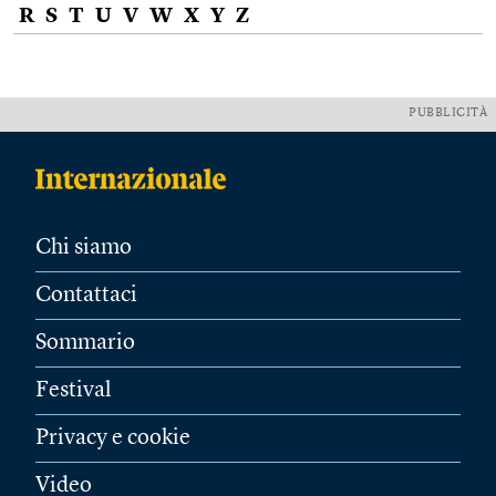
R
S
T
U
V
W
X
Y
Z
PUBBLICITÀ
Chi siamo
Contattaci
Sommario
Festival
Privacy e cookie
Video