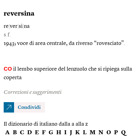
reversina
re
|
ver
|
sì
|
na
s.f.
1943; voce di area centrale, da riverso “rovesciato”.
CO
il lembo superiore del lenzuolo che si ripiega sulla
coperta
Correzioni e suggerimenti
Condividi
Il dizionario di italiano dalla a alla z
A
B
C
D
E
F
G
H
I
J
K
L
M
N
O
P
Q