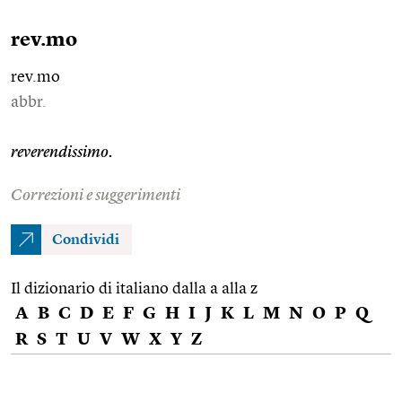
rev.mo
rev.mo
abbr.
reverendissimo.
Correzioni e suggerimenti
Condividi
Il dizionario di italiano dalla a alla z
A
B
C
D
E
F
G
H
I
J
K
L
M
N
O
P
Q
R
S
T
U
V
W
X
Y
Z