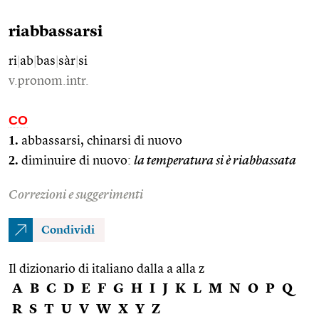
riabbassarsi
ri
|
ab
|
bas
|
sàr
|
si
v.pronom.intr.
CO
1.
abbassarsi, chinarsi di nuovo
2.
diminuire di nuovo:
la temperatura si è riabbassata
Correzioni e suggerimenti
Condividi
Il dizionario di italiano dalla a alla z
A
B
C
D
E
F
G
H
I
J
K
L
M
N
O
P
Q
R
S
T
U
V
W
X
Y
Z