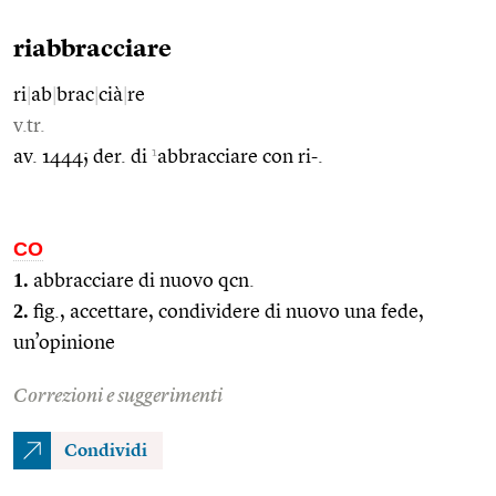
riabbracciare
ri
|
ab
|
brac
|
cià
|
re
v.tr.
1
av. 1444; der. di
abbracciare con ri-.
CO
1.
abbracciare di nuovo qcn.
2.
fig., accettare, condividere di nuovo una fede,
un’opinione
Correzioni e suggerimenti
Condividi