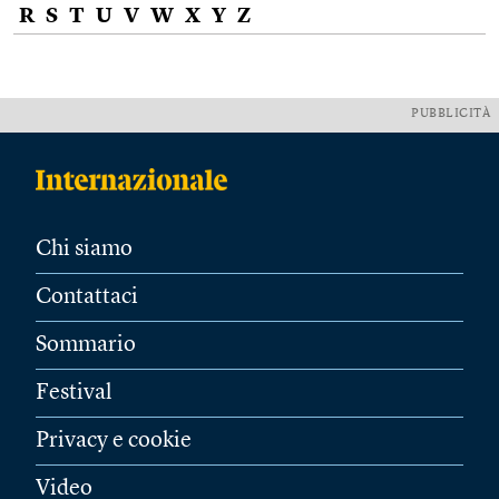
R
S
T
U
V
W
X
Y
Z
PUBBLICITÀ
Chi siamo
Contattaci
Sommario
Festival
Privacy e cookie
Video