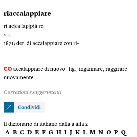
riaccalappiare
ri
|
ac
|
ca
|
lap
|
pià
|
re
v.tr.
1871; der. di accalappiare con ri-.
CO
accalappiare di nuovo
|
fig., ingannare, raggirare
nuovamente
Correzioni e suggerimenti
Condividi
Il dizionario di italiano dalla a alla z
A
B
C
D
E
F
G
H
I
J
K
L
M
N
O
P
Q