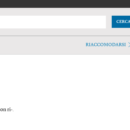
CERC
RIACCOMODARSI
on ri-.