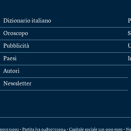
Dizionario italiano
P
Oroscopo
S
Pubblicità
U
Paesi
I
Autori
Newsletter
e 04003131002 • Partita iva 04850721004 • Capitale sociale 120.000 euro •
No