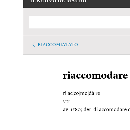
IL NUOVO DE MAURO
RIACCOMIATATO
riaccomodare
ri
|
ac
|
co
|
mo
|
dà
|
re
v.tr.
av. 1580; der. di accomodare c