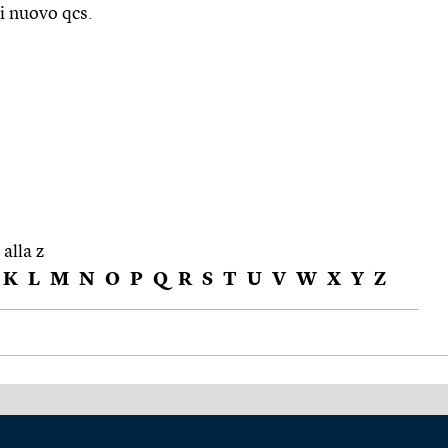
i nuovo qcs.
 alla z
K
L
M
N
O
P
Q
R
S
T
U
V
W
X
Y
Z