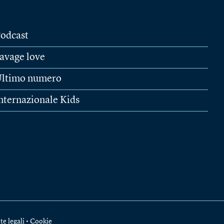
odcast
avage love
ltimo numero
nternazionale Kids
te legali
•
Cookie