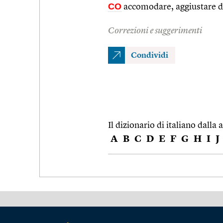
CO
accomodare, aggiustare d
Correzioni e suggerimenti
Condividi
Il dizionario di italiano dalla a
A
B
C
D
E
F
G
H
I
J