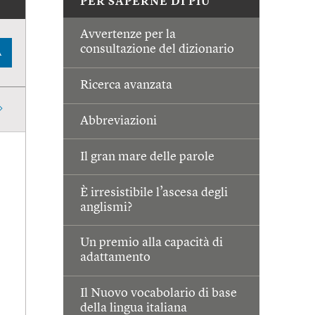
PER SAPERNE DI PIÙ
Avvertenze per la
consultazione del dizionario
A
Ricerca avanzata
Abbreviazioni
Il gran mare delle parole
È irresistibile l’ascesa degli
anglismi?
Un premio alla capacità di
adattamento
Il Nuovo vocabolario di base
della lingua italiana