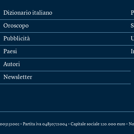
Dizionario italiano
P
Oroscopo
S
Pubblicità
U
Paesi
I
Autori
Newsletter
e 04003131002 • Partita iva 04850721004 • Capitale sociale 120.000 euro •
No