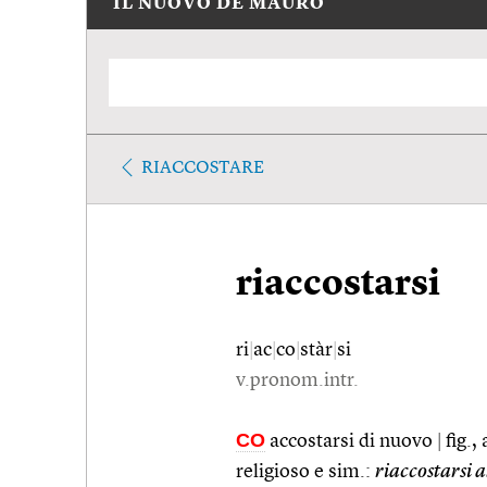
IL NUOVO DE MAURO
RIACCOSTARE
riaccostarsi
ri
|
ac
|
co
|
stàr
|
si
v.pronom.intr.
CO
accostarsi di nuovo
|
fig.,
religioso e sim.:
riaccostarsi a