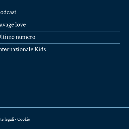
odcast
avage love
ltimo numero
nternazionale Kids
te legali
•
Cookie