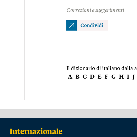
Correzioni e suggerimenti
Condividi
Il dizionario di italiano dalla a
A
B
C
D
E
F
G
H
I
J