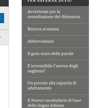
PER SAPERNE DI PIÙ
Avvertenze per la
consultazione del dizionario
A
Ricerca avanzata
Abbreviazioni
Il gran mare delle parole
È irresistibile l’ascesa degli
anglismi?
Un premio alla capacità di
adattamento
Il Nuovo vocabolario di base
della lingua italiana