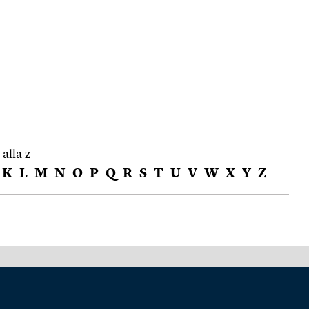
 alla z
K
L
M
N
O
P
Q
R
S
T
U
V
W
X
Y
Z