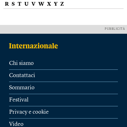
R
S
T
U
V
W
X
Y
Z
PUBBLICITÀ
Chi siamo
Contattaci
Sommario
Festival
Privacy e cookie
Video