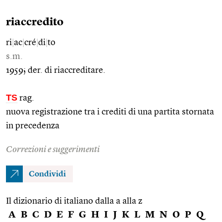
riaccredito
ri
|
ac
|
cré
|
di
|
to
s.m.
1959; der. di riaccreditare.
TS
rag.
nuova registrazione tra i crediti di una partita stornata
in precedenza
Correzioni e suggerimenti
Condividi
Il dizionario di italiano dalla a alla z
A
B
C
D
E
F
G
H
I
J
K
L
M
N
O
P
Q