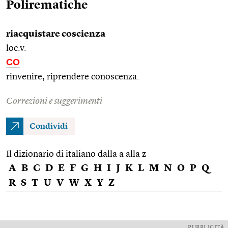
Polirematiche
riacquistare coscienza
loc.v.
CO
rinvenire, riprendere conoscenza.
Correzioni e suggerimenti
Condividi
Il dizionario di italiano dalla a alla z
A
B
C
D
E
F
G
H
I
J
K
L
M
N
O
P
Q
R
S
T
U
V
W
X
Y
Z
PUBBLICITÀ