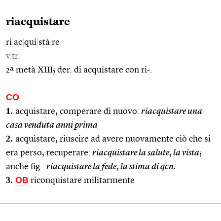
riacquistare
ri
|
ac
|
qui
|
stà
|
re
v.tr.
2ª metà XIII; der. di acquistare con ri-.
CO
1.
acquistare, comperare di nuovo:
riacquistare una
casa venduta anni prima
2.
acquistare, riuscire ad avere nuovamente ciò che si
era perso, recuperare:
riacquistare la salute
,
la vista
;
anche fig.:
riacquistare la fede
,
la stima di qcn.
3.
OB
riconquistare militarmente