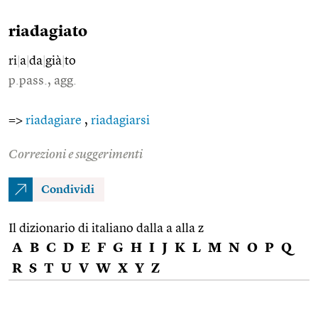
riadagiato
ri
|
a
|
da
|
già
|
to
p.pass., agg.
=>
riadagiare
,
riadagiarsi
Correzioni e suggerimenti
Condividi
Il dizionario di italiano dalla a alla z
A
B
C
D
E
F
G
H
I
J
K
L
M
N
O
P
Q
R
S
T
U
V
W
X
Y
Z