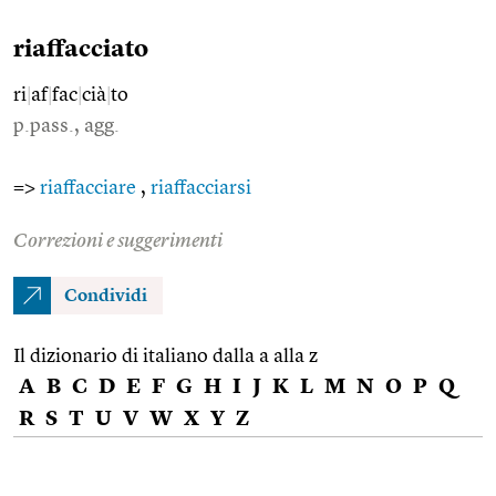
riaffacciato
ri
|
af
|
fac
|
cià
|
to
p.pass., agg.
=>
riaffacciare
,
riaffacciarsi
Correzioni e suggerimenti
Condividi
Il dizionario di italiano dalla a alla z
A
B
C
D
E
F
G
H
I
J
K
L
M
N
O
P
Q
R
S
T
U
V
W
X
Y
Z