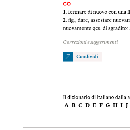
CO
1.
fermare di nuovo con una f
2.
fig., dare, assestare nuova
nuovamente qcs. di sgradito:
Correzioni e suggerimenti
Condividi
Il dizionario di italiano dalla a
A
B
C
D
E
F
G
H
I
J