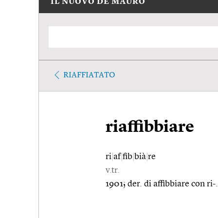
IL NUOVO DE MAURO
RIAFFIATATO
riaffibbiare
ri
|
af
|
fib
|
bià
|
re
v.tr.
1901; der. di affibbiare con ri-.