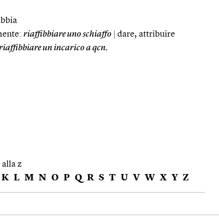
ibbia
mente:
riaffibbiare uno schiaffo
|
dare, attribuire
riaffibbiare un incarico a qcn.
 alla z
K
L
M
N
O
P
Q
R
S
T
U
V
W
X
Y
Z