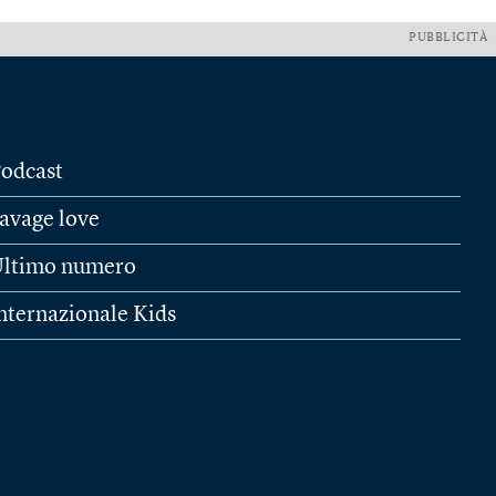
PUBBLICITÀ
odcast
avage love
ltimo numero
nternazionale Kids