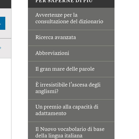
PER SAPERNE DI PIÙ
Avvertenze per la
consultazione del dizionario
A
Ricerca avanzata
Abbreviazioni
Il gran mare delle parole
È irresistibile l’ascesa degli
anglismi?
Un premio alla capacità di
adattamento
Il Nuovo vocabolario di base
della lingua italiana