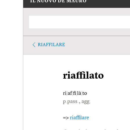
IL NUOVO DE MAURO
RIAFFILARE
riaffilato
ri
|
af
|
fi
|
là
|
to
p.pass., agg.
=>
riaffilare