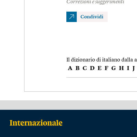
Correzioni e suggerimenti
Condividi
Il dizionario di italiano dalla a
A
B
C
D
E
F
G
H
I
J