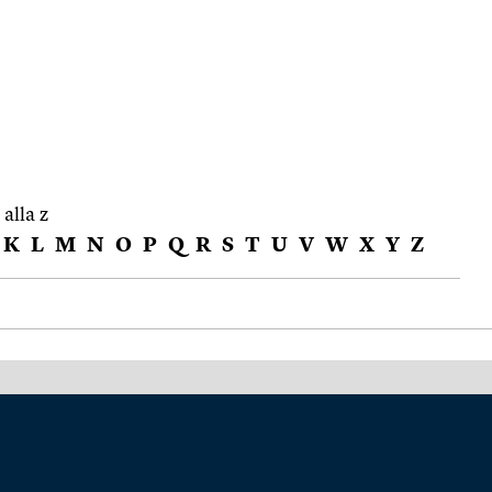
 alla z
K
L
M
N
O
P
Q
R
S
T
U
V
W
X
Y
Z