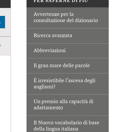
PER SAPERNE DI PIÙ
Avvertenze per la
consultazione del dizionario
A
Ricerca avanzata
Abbreviazioni
Il gran mare delle parole
È irresistibile l’ascesa degli
anglismi?
Un premio alla capacità di
adattamento
Il Nuovo vocabolario di base
della lingua italiana