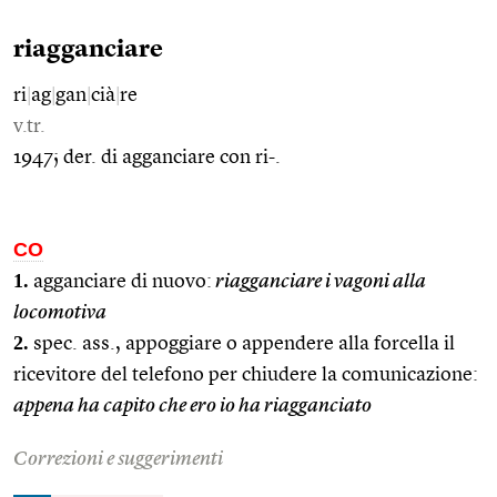
riagganciare
ri
|
ag
|
gan
|
cià
|
re
v.tr.
1947; der. di agganciare con ri-.
CO
1.
agganciare di nuovo:
riagganciare i vagoni alla
locomotiva
2.
spec. ass., appoggiare o appendere alla forcella il
ricevitore del telefono per chiudere la comunicazione:
appena ha capito che ero io ha riagganciato
Correzioni e suggerimenti