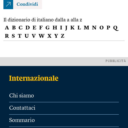
Condividi
Il dizionario di italiano dalla a alla z
A
B
C
D
E
F
G
H
I
J
K
L
M
N
O
P
Q
R
S
T
U
V
W
X
Y
Z
PUBBLICITÀ
Chi siamo
Contattaci
Sommario