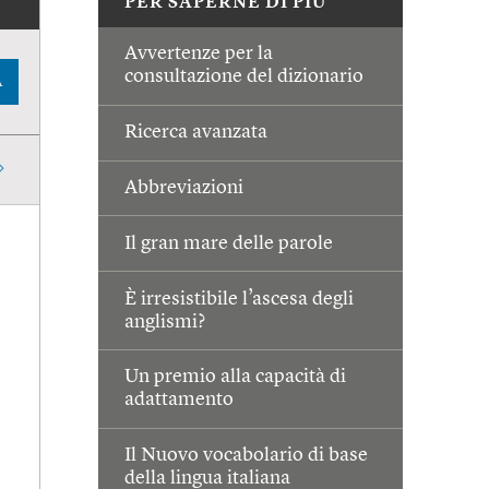
PER SAPERNE DI PIÙ
Avvertenze per la
consultazione del dizionario
A
Ricerca avanzata
Abbreviazioni
Il gran mare delle parole
È irresistibile l’ascesa degli
anglismi?
Un premio alla capacità di
adattamento
Il Nuovo vocabolario di base
della lingua italiana