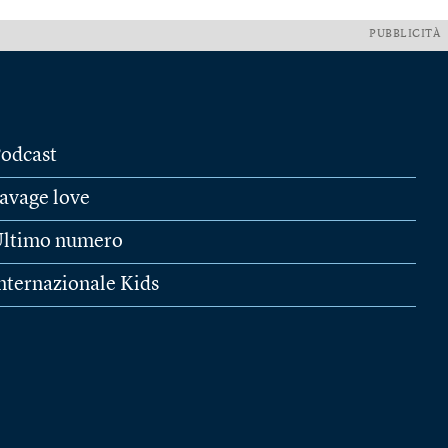
PUBBLICITÀ
odcast
avage love
ltimo numero
nternazionale Kids