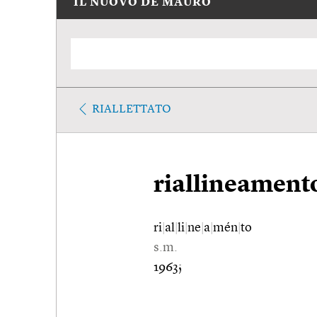
IL NUOVO DE MAURO
RIALLETTATO
riallineament
ri
|
al
|
li
|
ne
|
a
|
mén
|
to
s.m.
1963;