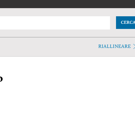
CERC
RIALLINEARE
o