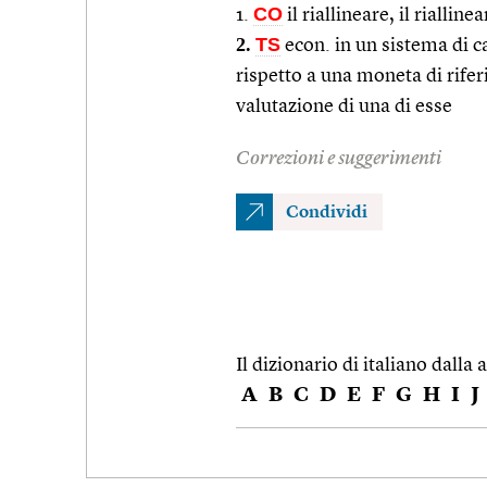
CO
1.
il riallineare, il riallinea
2.
TS
econ. in un sistema di c
rispetto a una moneta di rif
valutazione di una di esse
Correzioni e suggerimenti
Condividi
Il dizionario di italiano dalla a
A
B
C
D
E
F
G
H
I
J