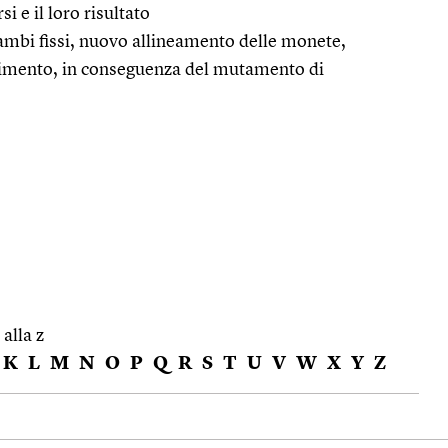
rsi e il loro risultato
ambi fissi, nuovo allineamento delle monete,
erimento, in conseguenza del mutamento di
 alla z
K
L
M
N
O
P
Q
R
S
T
U
V
W
X
Y
Z