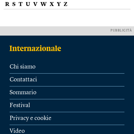
R
S
T
U
V
W
X
Y
Z
PUBBLICITÀ
Chi siamo
Contattaci
Sommario
Festival
Privacy e cookie
Video