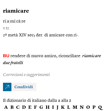
riamicare
ri
|
a
|
mi
|
cà
|
re
v.tr.
2ª metà XIV sec; der. di amicare con ri-.
BU
rendere di nuovo amico, riconciliare:
riamicare
due fratelli
Correzioni e suggerimenti
Condividi
Il dizionario di italiano dalla a alla z
A
B
C
D
E
F
G
H
I
J
K
L
M
N
O
P
Q