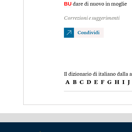
BU
dare di nuovo in moglie
Correzioni e suggerimenti
Condividi
Il dizionario di italiano dalla a
A
B
C
D
E
F
G
H
I
J