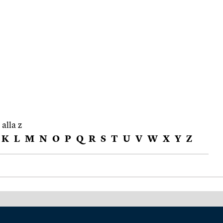
 alla z
K
L
M
N
O
P
Q
R
S
T
U
V
W
X
Y
Z