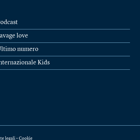
odcast
avage love
ltimo numero
nternazionale Kids
te legali
•
Cookie