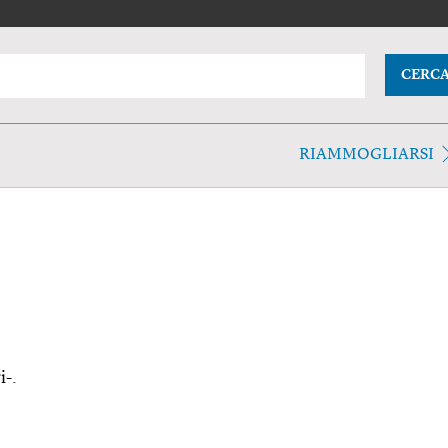
CERC
RIAMMOGLIARSI
i-.