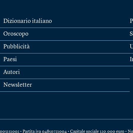
Dizionario italiano
P
Oroscopo
S
Pubblicità
U
Paesi
I
Autori
Newsletter
e 04003131002 • Partita iva 04850721004 • Capitale sociale 120.000 euro •
No