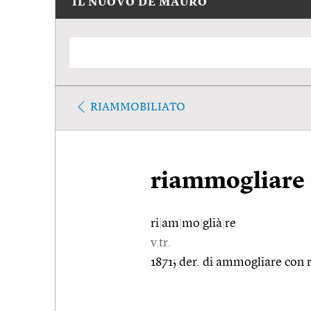
IL NUOVO DE MAURO
RIAMMOBILIATO
riammogliare
ri
|
am
|
mo
|
glià
|
re
v.tr.
1871; der. di ammogliare con r