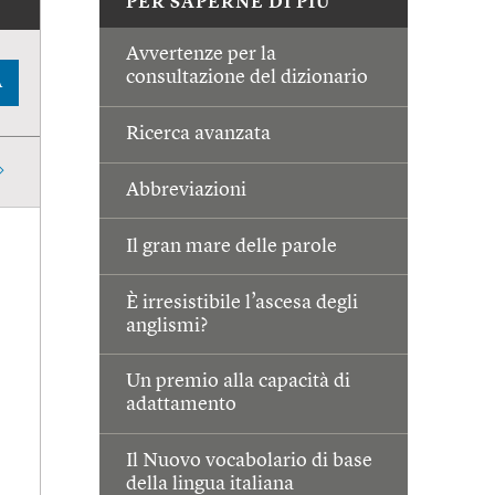
PER SAPERNE DI PIÙ
Avvertenze per la
consultazione del dizionario
A
Ricerca avanzata
Abbreviazioni
Il gran mare delle parole
È irresistibile l’ascesa degli
anglismi?
Un premio alla capacità di
adattamento
Il Nuovo vocabolario di base
della lingua italiana