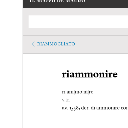
IL NUOVO DE MAURO
RIAMMOGLIATO
riammonire
ri
|
am
|
mo
|
nì
|
re
v.tr.
av. 1558; der. di ammonire con