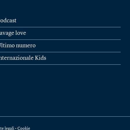
odcast
avage love
ltimo numero
nternazionale Kids
te legali
•
Cookie