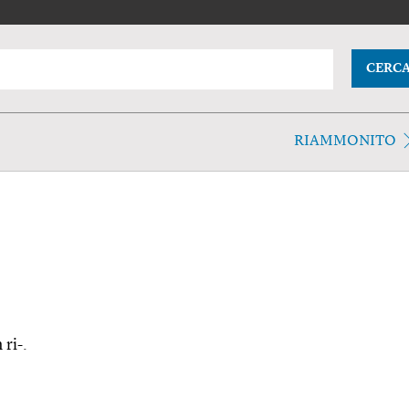
CERC
RIAMMONITO
 ri-.