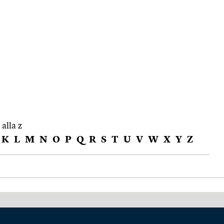
 alla z
K
L
M
N
O
P
Q
R
S
T
U
V
W
X
Y
Z