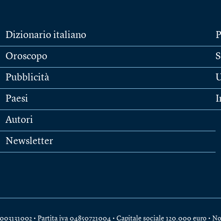
Dizionario italiano
P
Oroscopo
S
Pubblicità
U
Paesi
I
Autori
Newsletter
e 04003131002 • Partita iva 04850721004 • Capitale sociale 120.000 euro •
No