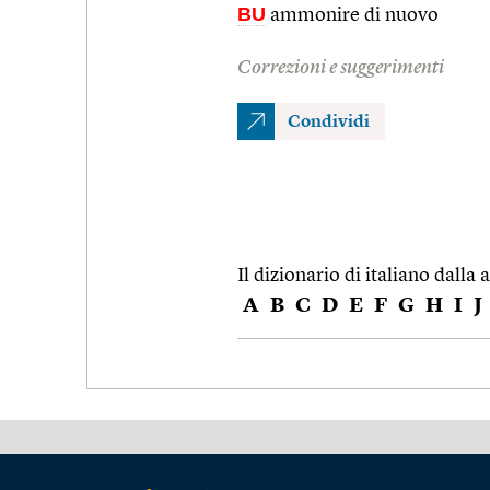
BU
ammonire di nuovo
Correzioni e suggerimenti
Condividi
Il dizionario di italiano dalla a
A
B
C
D
E
F
G
H
I
J