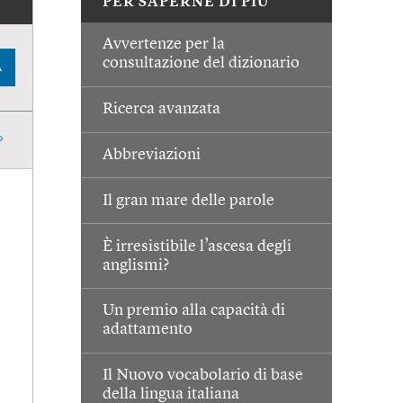
PER SAPERNE DI PIÙ
Avvertenze per la
consultazione del dizionario
A
Ricerca avanzata
Abbreviazioni
Il gran mare delle parole
È irresistibile l’ascesa degli
anglismi?
Un premio alla capacità di
adattamento
Il Nuovo vocabolario di base
della lingua italiana