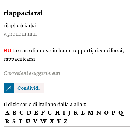
riappaciarsi
ri
|
ap
|
pa
|
ciàr
|
si
v.pronom.intr.
BU
tornare di nuovo in buoni rapporti; riconciliarsi,
rappacificarsi
Correzioni e suggerimenti
Condividi
Il dizionario di italiano dalla a alla z
A
B
C
D
E
F
G
H
I
J
K
L
M
N
O
P
Q
R
S
T
U
V
W
X
Y
Z