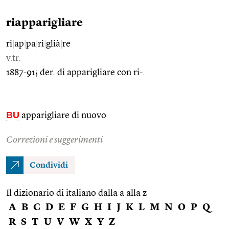
riapparigliare
ri
|
ap
|
pa
|
ri
|
glià
|
re
v.tr.
1887-91; der. di apparigliare con ri-.
BU
apparigliare di nuovo
Correzioni e suggerimenti
Condividi
Il dizionario di italiano dalla a alla z
A
B
C
D
E
F
G
H
I
J
K
L
M
N
O
P
Q
R
S
T
U
V
W
X
Y
Z