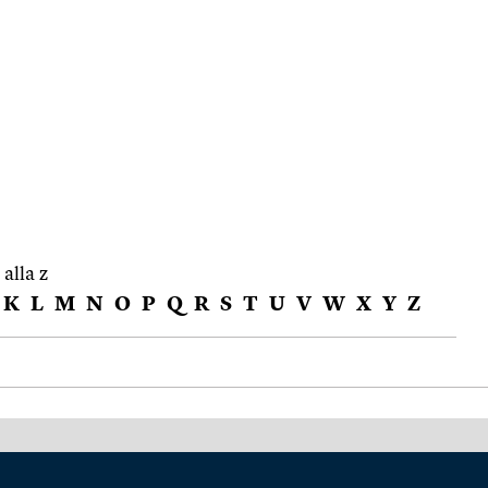
 alla z
K
L
M
N
O
P
Q
R
S
T
U
V
W
X
Y
Z