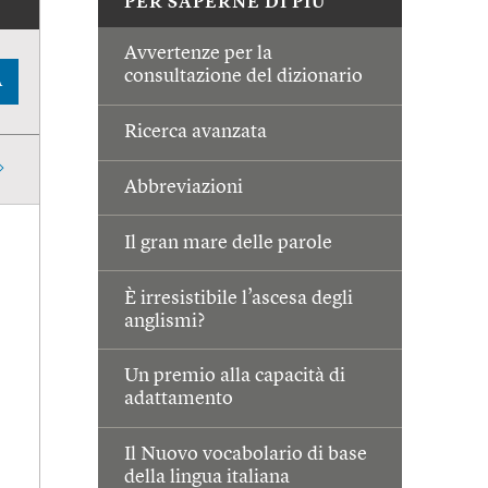
PER SAPERNE DI PIÙ
Avvertenze per la
consultazione del dizionario
A
Ricerca avanzata
Abbreviazioni
Il gran mare delle parole
È irresistibile l’ascesa degli
anglismi?
Un premio alla capacità di
adattamento
Il Nuovo vocabolario di base
della lingua italiana