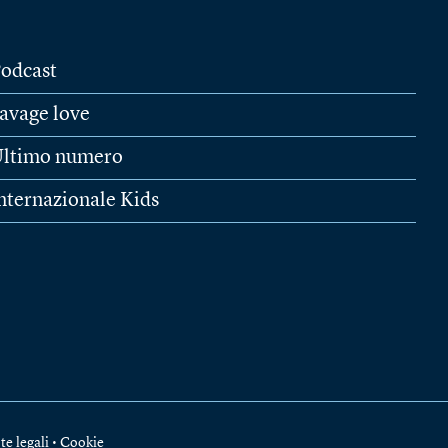
odcast
avage love
ltimo numero
nternazionale Kids
te legali
•
Cookie