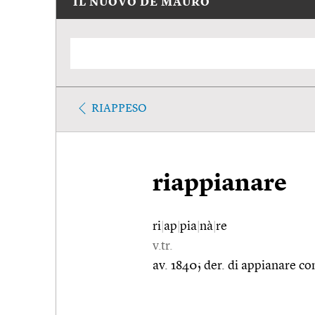
IL NUOVO DE MAURO
RIAPPESO
riappianare
ri
|
ap
|
pia
|
nà
|
re
v.tr.
av. 1840; der. di appianare con