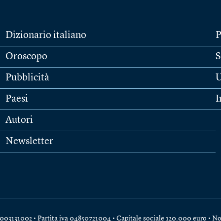
Dizionario italiano
P
Oroscopo
S
Pubblicità
U
Paesi
I
Autori
Newsletter
e 04003131002 • Partita iva 04850721004 • Capitale sociale 120.000 euro •
No