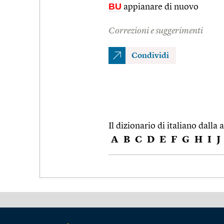
BU
appianare di nuovo
Correzioni e suggerimenti
Condividi
Il dizionario di italiano dalla a
A
B
C
D
E
F
G
H
I
J