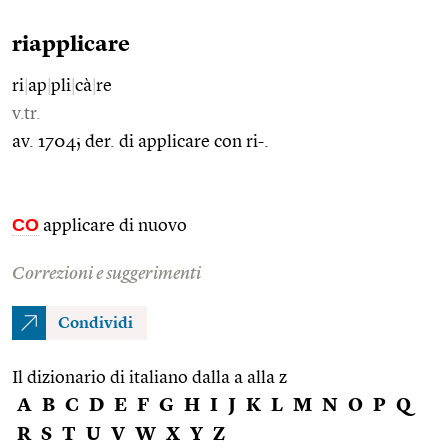
riapplicare
ri
|
ap
|
pli
|
cà
|
re
v.tr.
av. 1704; der. di applicare con ri-.
CO
applicare di nuovo
Correzioni e suggerimenti
Condividi
Il dizionario di italiano dalla a alla z
A
B
C
D
E
F
G
H
I
J
K
L
M
N
O
P
Q
R
S
T
U
V
W
X
Y
Z