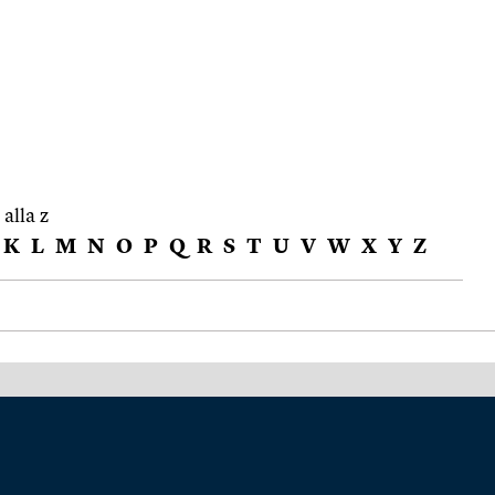
 alla z
K
L
M
N
O
P
Q
R
S
T
U
V
W
X
Y
Z