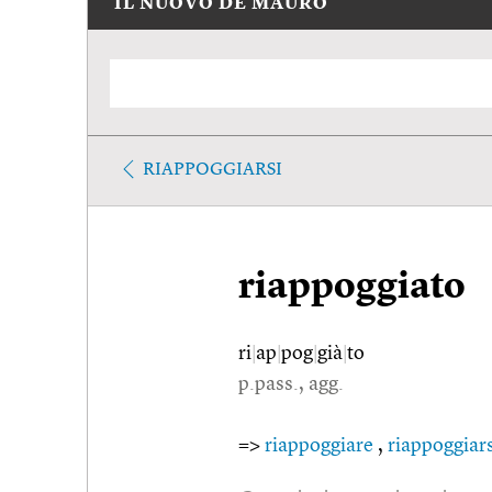
IL NUOVO DE MAURO
RIAPPOGGIARSI
riappoggiato
ri
|
ap
|
pog
|
già
|
to
p.pass., agg.
=>
riappoggiare
,
riappoggiars