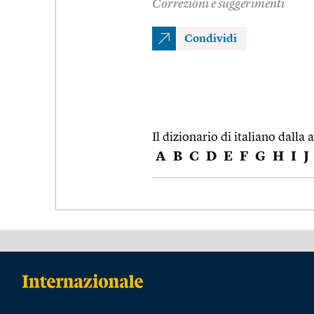
Correzioni e suggerimenti
Condividi
Il dizionario di italiano dalla a
A
B
C
D
E
F
G
H
I
J