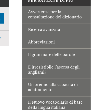
PER SAPERNE DI PIÙ
Avvertenze per la
consultazione del dizionario
A
Ricerca avanzata
Abbreviazioni
Il gran mare delle parole
È irresistibile l’ascesa degli
anglismi?
Un premio alla capacità di
adattamento
Il Nuovo vocabolario di base
della lingua italiana