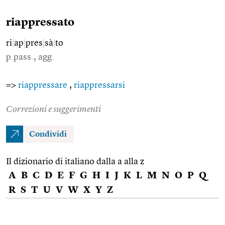
riappressato
ri
|
ap
|
pres
|
sà
|
to
p.pass., agg.
=>
riappressare
,
riappressarsi
Correzioni e suggerimenti
Condividi
Il dizionario di italiano dalla a alla z
A
B
C
D
E
F
G
H
I
J
K
L
M
N
O
P
Q
R
S
T
U
V
W
X
Y
Z