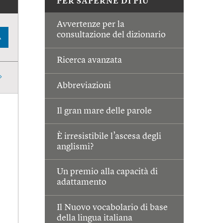
PER SAPERNE DI PIÙ
Avvertenze per la
consultazione del dizionario
A
Ricerca avanzata
Abbreviazioni
Il gran mare delle parole
È irresistibile l’ascesa degli
anglismi?
Un premio alla capacità di
adattamento
Il Nuovo vocabolario di base
della lingua italiana