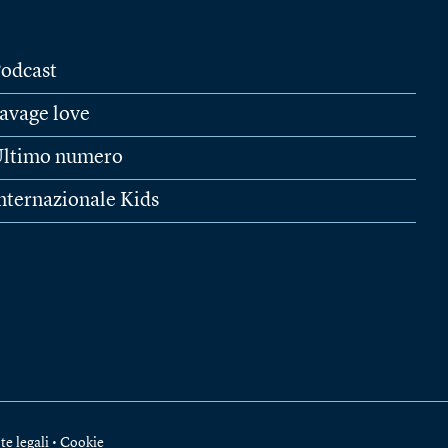
odcast
avage love
ltimo numero
nternazionale Kids
te legali
•
Cookie