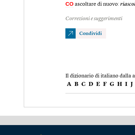
CO
ascoltare di nuovo:
riascol
Correzioni e suggerimenti
Condividi
Il dizionario di italiano dalla a
A
B
C
D
E
F
G
H
I
J