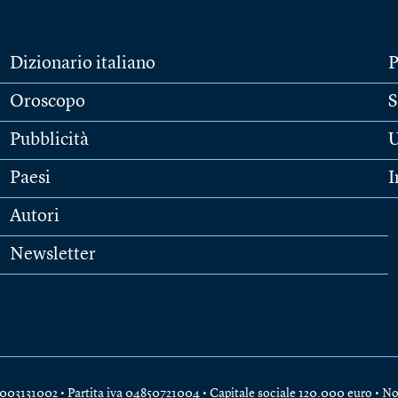
Dizionario italiano
P
Oroscopo
S
Pubblicità
U
Paesi
I
Autori
Newsletter
e 04003131002 • Partita iva 04850721004 • Capitale sociale 120.000 euro •
No