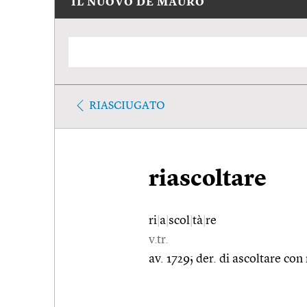
IL NUOVO DE MAURO
RIASCIUGATO
riascoltare
ri
|
a
|
scol
|
tà
|
re
v.tr.
av. 1729; der. di ascoltare con r