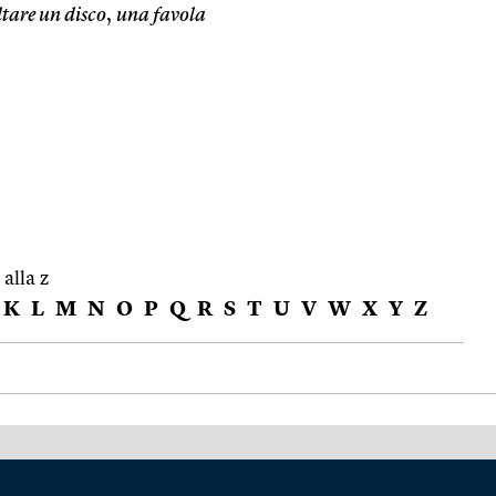
tare un disco
,
una favola
 alla z
K
L
M
N
O
P
Q
R
S
T
U
V
W
X
Y
Z