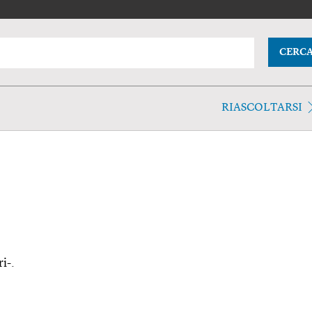
CERC
RIASCOLTARSI
i-.