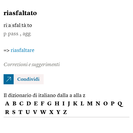
riasfaltato
ri
|
a
|
sfal
|
tà
|
to
p.pass., agg.
=>
riasfaltare
Correzioni e suggerimenti
Condividi
Il dizionario di italiano dalla a alla z
A
B
C
D
E
F
G
H
I
J
K
L
M
N
O
P
Q
R
S
T
U
V
W
X
Y
Z