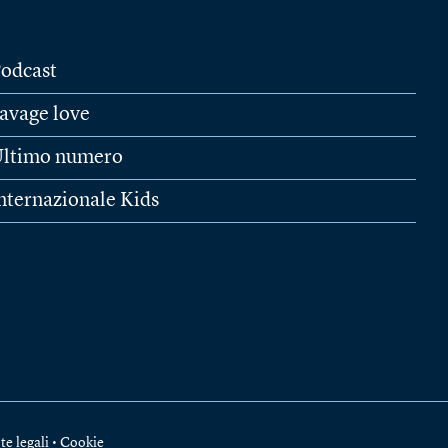
odcast
avage love
ltimo numero
nternazionale Kids
te legali
•
Cookie