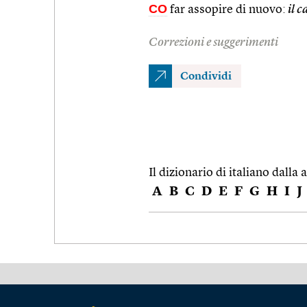
CO
far assopire di nuovo:
il c
Correzioni e suggerimenti
Condividi
Il dizionario di italiano dalla a
A
B
C
D
E
F
G
H
I
J