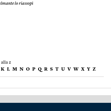
almante lo riassopì
 alla z
K
L
M
N
O
P
Q
R
S
T
U
V
W
X
Y
Z