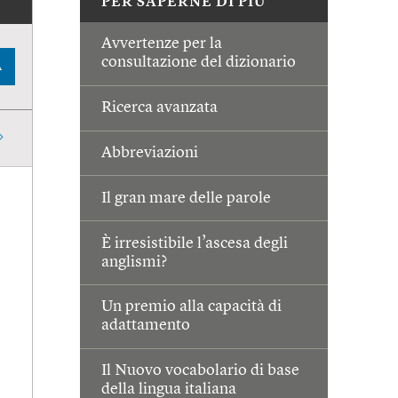
PER SAPERNE DI PIÙ
Avvertenze per la
consultazione del dizionario
A
Ricerca avanzata
Abbreviazioni
Il gran mare delle parole
È irresistibile l’ascesa degli
anglismi?
Un premio alla capacità di
adattamento
Il Nuovo vocabolario di base
della lingua italiana