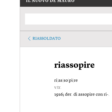
IL NUOVO DE MAURO
RIASSOLDATO
riassopire
ri
|
as
|
so
|
pì
|
re
v.tr.
1916; der. di assopire con ri-.