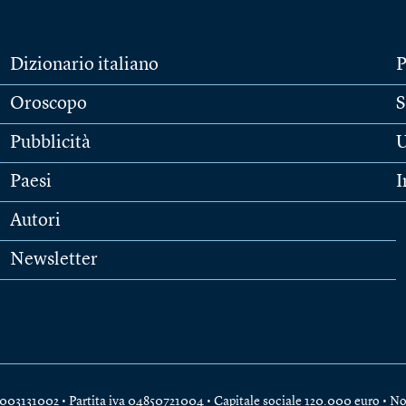
Dizionario italiano
P
Oroscopo
S
Pubblicità
U
Paesi
I
Autori
Newsletter
e 04003131002 • Partita iva 04850721004 • Capitale sociale 120.000 euro •
No