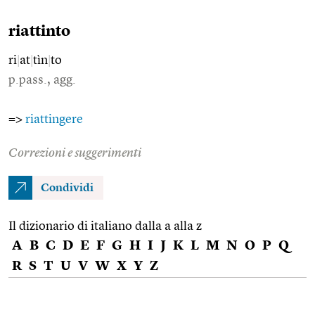
riattinto
ri
|
at
|
tìn
|
to
p.pass., agg.
=>
riattingere
Correzioni e suggerimenti
Condividi
Il dizionario di italiano dalla a alla z
A
B
C
D
E
F
G
H
I
J
K
L
M
N
O
P
Q
R
S
T
U
V
W
X
Y
Z