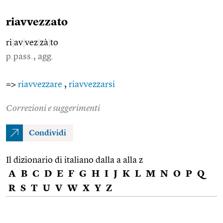
riavvezzato
ri
|
av
|
vez
|
zà
|
to
p.pass., agg.
=>
riavvezzare
,
riavvezzarsi
Correzioni e suggerimenti
Condividi
Il dizionario di italiano dalla a alla z
A
B
C
D
E
F
G
H
I
J
K
L
M
N
O
P
Q
R
S
T
U
V
W
X
Y
Z