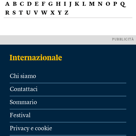
A
B
C
D
E
F
G
H
I
J
K
L
M
N
O
P
Q
R
S
T
U
V
W
X
Y
Z
PUBBLICITÀ
Chi siamo
Contattaci
Sommario
Festival
Privacy e cookie