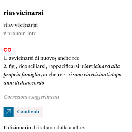
riavvicinarsi
ri
|
av
|
vi
|
ci
|
nàr
|
si
v.pronom.intr.
CO
1.
avvicinarsi di nuovo; anche rec.
2.
fig., riconciliarsi, rappacificarsi:
riavvicinarsi alla
propria famiglia
; anche rec.:
si sono riavvicinati dopo
anni di disaccordo
Correzioni e suggerimenti
Condividi
Il dizionario di italiano dalla a alla z