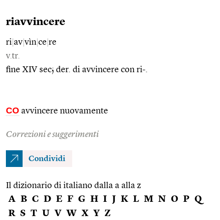
riavvincere
ri
|
av
|
vìn
|
ce
|
re
v.tr.
fine XIV sec; der. di avvincere con ri-.
CO
avvincere nuovamente
Correzioni e suggerimenti
Condividi
Il dizionario di italiano dalla a alla z
A
B
C
D
E
F
G
H
I
J
K
L
M
N
O
P
Q
R
S
T
U
V
W
X
Y
Z