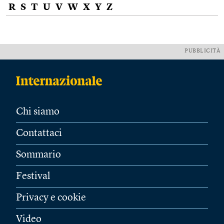
R
S
T
U
V
W
X
Y
Z
PUBBLICITÀ
Chi siamo
Contattaci
Sommario
Festival
Privacy e cookie
Video