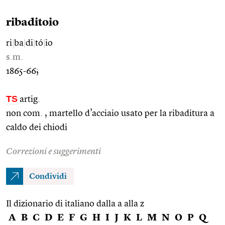
ribaditoio
ri
|
ba
|
di
|
tó
|
io
s.m.
1865-66;
TS
artig.
non com. , martello d’acciaio usato per la ribaditura a
caldo dei chiodi
Correzioni e suggerimenti
Condividi
Il dizionario di italiano dalla a alla z
A
B
C
D
E
F
G
H
I
J
K
L
M
N
O
P
Q