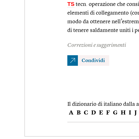
TS
tecn. operazione che consi
elementi di collegamento (come
modo da ottenere nell’estremi
di tenere saldamente uniti i p
Correzioni e suggerimenti
Condividi
Il dizionario di italiano dalla a
A
B
C
D
E
F
G
H
I
J