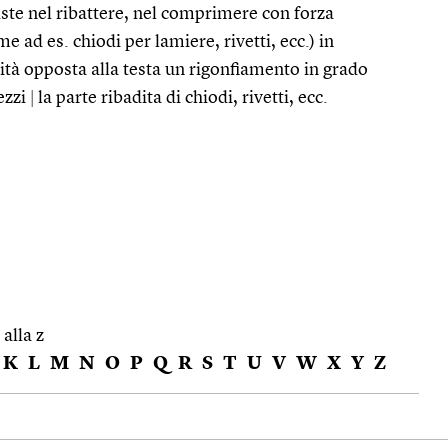
ste nel ribattere, nel comprimere con forza
 ad es. chiodi per lamiere, rivetti, ecc.) in
tà opposta alla testa un rigonfiamento in grado
ezzi
|
la parte ribadita di chiodi, rivetti, ecc.
 alla z
K
L
M
N
O
P
Q
R
S
T
U
V
W
X
Y
Z