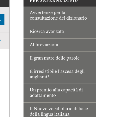
PER SAPERNE DI PIÙ
Avvertenze per la
consultazione del dizionario
A
Ricerca avanzata
Abbreviazioni
Il gran mare delle parole
È irresistibile l’ascesa degli
anglismi?
Un premio alla capacità di
adattamento
Il Nuovo vocabolario di base
della lingua italiana