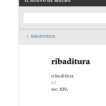
IL NUOVO DE MAURO
RIBADITRICE
ribaditura
ri
|
ba
|
di
|
tù
|
ra
s.f.
sec. XIV;