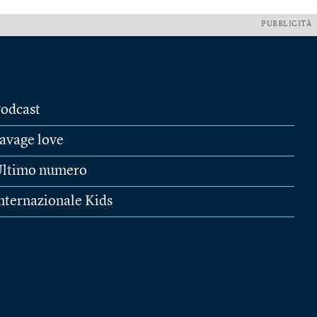
PUBBLICITÀ
odcast
avage love
ltimo numero
nternazionale Kids