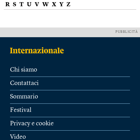
R
S
T
U
V
W
X
Y
Z
PUBBLICITÀ
Chi siamo
Contattaci
Sommario
Festival
Privacy e cookie
Video