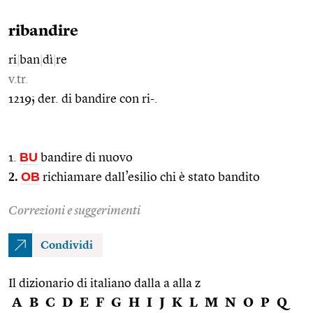
ribandire
ri
|
ban
|
dì
|
re
v.tr.
1219; der. di bandire con ri-.
BU
1.
bandire di nuovo
2.
OB
richiamare dall’esilio chi è stato bandito
Correzioni e suggerimenti
Condividi
Il dizionario di italiano dalla a alla z
A
B
C
D
E
F
G
H
I
J
K
L
M
N
O
P
Q