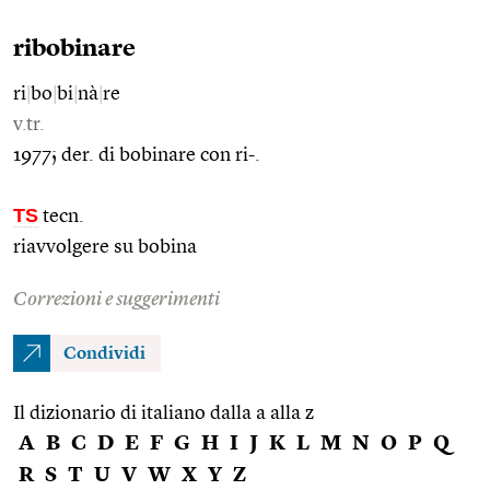
ribobinare
ri
|
bo
|
bi
|
nà
|
re
v.tr.
1977; der. di bobinare con ri-.
TS
tecn.
riavvolgere su bobina
Correzioni e suggerimenti
Condividi
Il dizionario di italiano dalla a alla z
A
B
C
D
E
F
G
H
I
J
K
L
M
N
O
P
Q
R
S
T
U
V
W
X
Y
Z