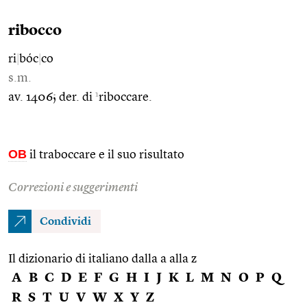
ribocco
ri
|
bóc
|
co
s.m.
1
av. 1406; der. di
riboccare.
OB
il traboccare e il suo risultato
Correzioni e suggerimenti
Condividi
Il dizionario di italiano dalla a alla z
A
B
C
D
E
F
G
H
I
J
K
L
M
N
O
P
Q
R
S
T
U
V
W
X
Y
Z