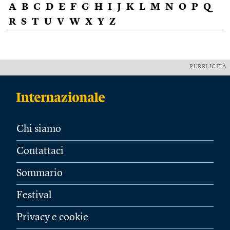
A
B
C
D
E
F
G
H
I
J
K
L
M
N
O
P
Q
R
S
T
U
V
W
X
Y
Z
PUBBLICITÀ
Chi siamo
Contattaci
Sommario
Festival
Privacy e cookie