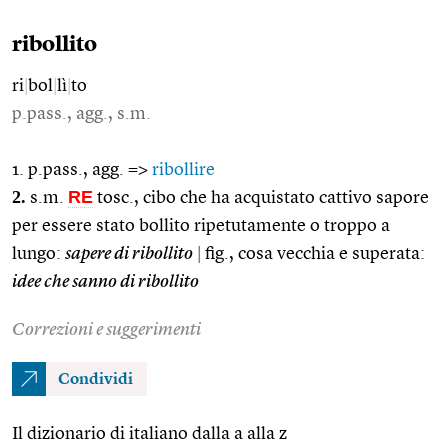
ribollito
ri
|
bol
|
lì
|
to
p.pass., agg., s.m.
1. p.pass., agg. =>
ribollire
2.
RE
s.m.
tosc., cibo che ha acquistato cattivo sapore
per essere stato bollito ripetutamente o troppo a
lungo:
sapere di ribollito
|
fig., cosa vecchia e superata:
idee che sanno di ribollito
Correzioni e suggerimenti
Condividi
Il dizionario di italiano dalla a alla z