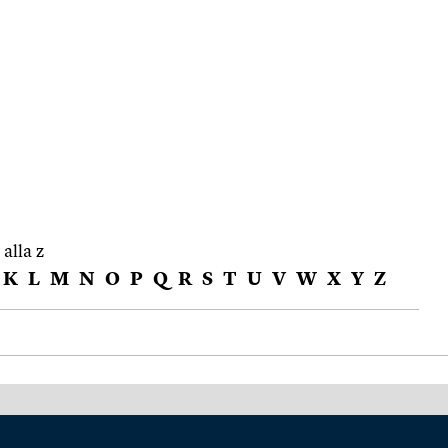
 alla z
K
L
M
N
O
P
Q
R
S
T
U
V
W
X
Y
Z