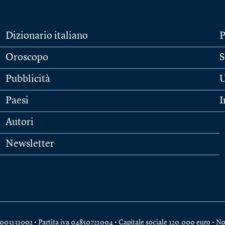
Dizionario italiano
P
Oroscopo
S
Pubblicità
U
Paesi
I
Autori
Newsletter
e 04003131002 • Partita iva 04850721004 • Capitale sociale 120.000 euro •
No