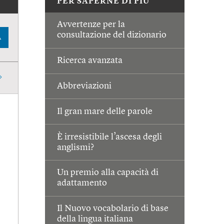
PER SAPERNE DI PIÙ
Avvertenze per la
consultazione del dizionario
A
Ricerca avanzata
Abbreviazioni
Il gran mare delle parole
È irresistibile l’ascesa degli
anglismi?
Un premio alla capacità di
adattamento
Il Nuovo vocabolario di base
della lingua italiana