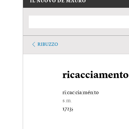
IL NUOVO DE MAURO
RIBUZZO
ricacciamento
ri
|
cac
|
cia
|
mén
|
to
s.m.
1723;