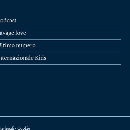
odcast
avage love
ltimo numero
nternazionale Kids
te legali
•
Cookie