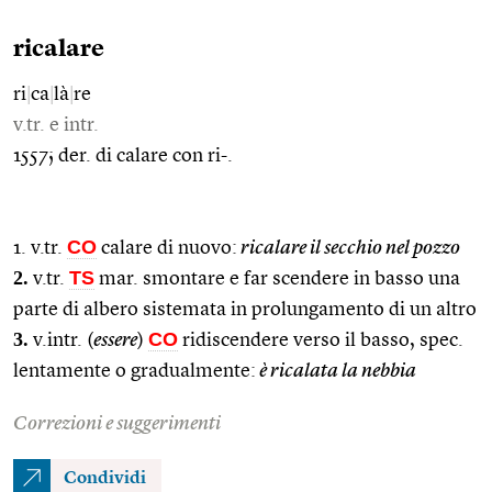
ricalare
ri
|
ca
|
là
|
re
v.tr. e intr.
1557; der. di calare con ri-.
CO
1. v.tr.
calare di nuovo:
ricalare il secchio nel pozzo
2.
TS
v.tr.
mar. smontare e far scendere in basso una
parte di albero sistemata in prolungamento di un altro
3.
CO
v.intr. (
essere
)
ridiscendere verso il basso, spec.
lentamente o gradualmente:
è ricalata la nebbia
Correzioni e suggerimenti
Condividi