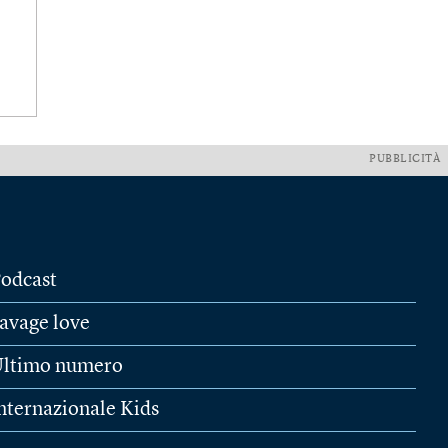
PUBBLICITÀ
odcast
avage love
ltimo numero
nternazionale Kids