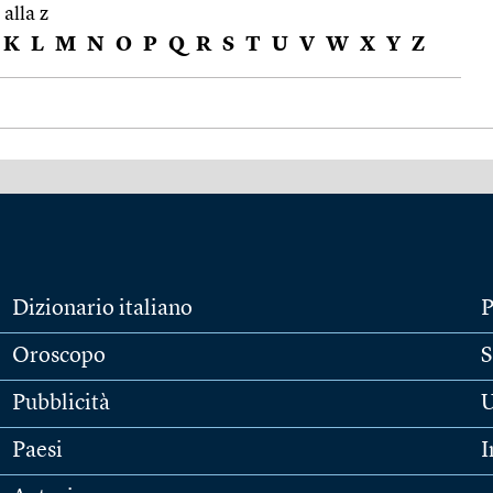
 alla z
K
L
M
N
O
P
Q
R
S
T
U
V
W
X
Y
Z
Dizionario italiano
P
Oroscopo
S
Pubblicità
U
Paesi
I