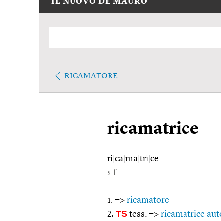
IL NUOVO DE MAURO
RICAMATORE
ricamatrice
ri
|
ca
|
ma
|
trì
|
ce
s.f.
1. =>
ricamatore
2.
TS
tess. =>
ricamatrice au