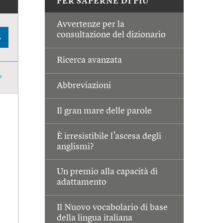
PER SAPERNE DI PIÙ
Avvertenze per la
consultazione del dizionario
A
Ricerca avanzata
Abbreviazioni
Il gran mare delle parole
È irresistibile l’ascesa degli
anglismi?
Un premio alla capacità di
adattamento
Il Nuovo vocabolario di base
della lingua italiana