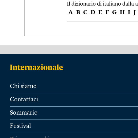
Il dizionario di italiano dalla a
A
B
C
D
E
F
G
H
I
J
Chi siamo
Contattaci
Sommario
Festival