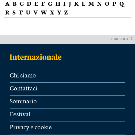
A
B
C
D
E
F
G
H
I
J
K
L
M
N
O
P
Q
R
S
T
U
V
W
X
Y
Z
PUBBLICITÀ
Chi siamo
Contattaci
Sommario
Festival
Privacy e cookie