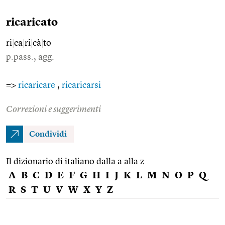
ricaricato
ri
|
ca
|
ri
|
cà
|
to
p.pass., agg.
=>
ricaricare
,
ricaricarsi
Correzioni e suggerimenti
Condividi
Il dizionario di italiano dalla a alla z
A
B
C
D
E
F
G
H
I
J
K
L
M
N
O
P
Q
R
S
T
U
V
W
X
Y
Z