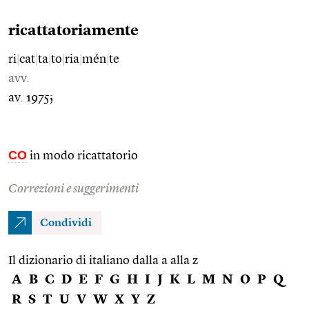
ricattatoriamente
ri
|
cat
|
ta
|
to
|
ria
|
mén
|
te
avv.
av. 1975;
CO
in modo ricattatorio
Correzioni e suggerimenti
Condividi
Il dizionario di italiano dalla a alla z
A
B
C
D
E
F
G
H
I
J
K
L
M
N
O
P
Q
R
S
T
U
V
W
X
Y
Z