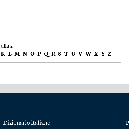
 alla z
K
L
M
N
O
P
Q
R
S
T
U
V
W
X
Y
Z
Dizionario italiano
P