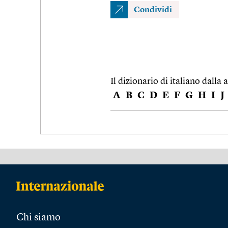
Condividi
Il dizionario di italiano dalla a
A
B
C
D
E
F
G
H
I
J
Chi siamo