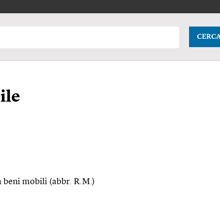
CERC
ile
a beni mobili (abbr. R.M.)