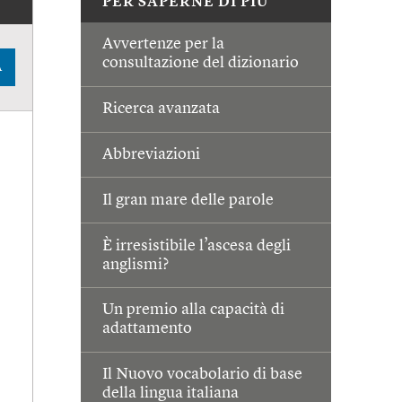
PER SAPERNE DI PIÙ
Avvertenze per la
consultazione del dizionario
A
Ricerca avanzata
Abbreviazioni
Il gran mare delle parole
È irresistibile l’ascesa degli
anglismi?
Un premio alla capacità di
adattamento
Il Nuovo vocabolario di base
della lingua italiana