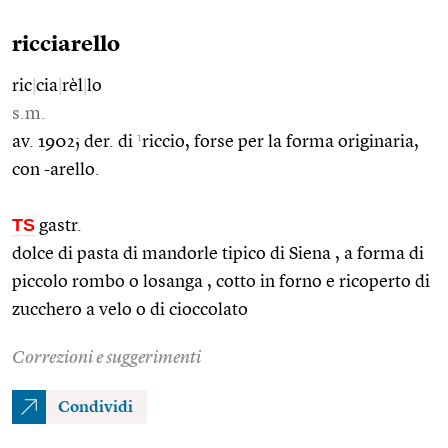
ricciarello
ric
|
cia
|
rèl
|
lo
s.m.
1
av. 1902; der. di
riccio, forse per la forma originaria,
con -arello.
TS
gastr.
dolce di pasta di mandorle tipico di Siena , a forma di
piccolo rombo o losanga , cotto in forno e ricoperto di
zucchero a velo o di cioccolato
Correzioni e suggerimenti
Condividi