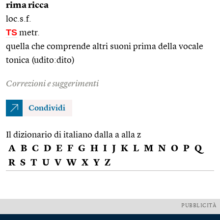
rima ricca
loc.s.f.
TS
metr.
quella che comprende altri suoni prima della vocale
tonica (udito:dito)
Correzioni e suggerimenti
Condividi
Il dizionario di italiano dalla a alla z
A
B
C
D
E
F
G
H
I
J
K
L
M
N
O
P
Q
R
S
T
U
V
W
X
Y
Z
PUBBLICITÀ