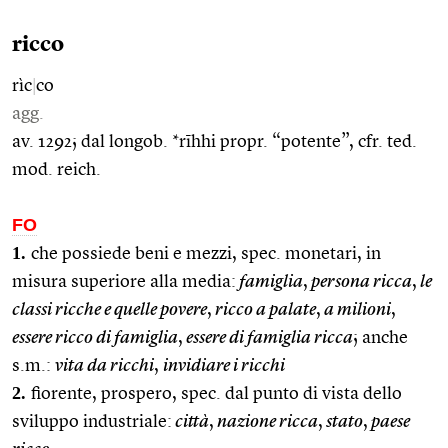
ricco
rìc
|
co
agg.
av. 1292; dal longob. *rīhhi propr. “potente”, cfr. ted.
mod. reich.
FO
1.
che possiede beni e mezzi, spec. monetari, in
misura superiore alla media:
famiglia
,
persona ricca
,
le
classi ricche e quelle povere
,
ricco a palate
,
a milioni
,
essere ricco di famiglia
,
essere di famiglia ricca
; anche
s.m.:
vita da ricchi
,
invidiare i ricchi
2.
fiorente, prospero, spec. dal punto di vista dello
sviluppo industriale:
città
,
nazione ricca
,
stato
,
paese