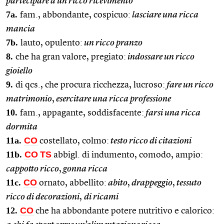
partecipare a un ricco ricevimento
7a.
fam., abbondante, cospicuo:
lasciare una ricca
mancia
7b.
lauto, opulento:
un ricco pranzo
8.
che ha gran valore, pregiato:
indossare un ricco
gioiello
9.
di qcs., che procura ricchezza, lucroso:
fare un ricco
matrimonio
,
esercitare una ricca professione
10.
fam., appagante, soddisfacente:
farsi una ricca
dormita
1
1a.
CO
costellato, colmo:
testo ricco di citazioni
11b.
CO
TS
abbigl. di indumento, comodo, ampio:
cappotto ricco
,
gonna ricca
11c.
CO
ornato, abbellito:
abito
,
drappeggio
,
tessuto
ricco di decorazioni
,
di ricami
12.
CO
che ha abbondante potere nutritivo e calorico: