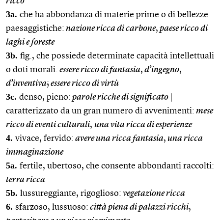
ricco
3a.
che ha abbondanza di materie prime o di bellezze
paesaggistiche:
nazione ricca di carbone
,
paese ricco di
laghi e foreste
3b.
fig., che possiede determinate capacità intellettuali
o doti morali:
essere ricco di fantasia
,
d’ingegno
,
d’inventiva
;
essere ricco di virtù
3c.
denso, pieno:
parole ricche di significato
|
caratterizzato da un gran numero di avvenimenti:
mese
ricco di eventi culturali
,
una vita ricca di esperienze
4.
vivace, fervido:
avere una ricca fantasia
,
una ricca
immaginazione
5a.
fertile, ubertoso, che consente abbondanti raccolti:
terra ricca
5b.
lussureggiante, rigoglioso:
vegetazione ricca
6.
sfarzoso, lussuoso:
città piena di palazzi ricchi
,