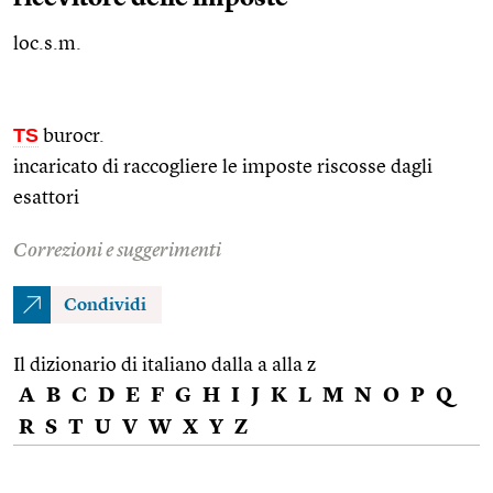
loc.s.m.
TS
burocr.
incaricato di raccogliere le imposte riscosse dagli
esattori
Correzioni e suggerimenti
Condividi
Il dizionario di italiano dalla a alla z
A
B
C
D
E
F
G
H
I
J
K
L
M
N
O
P
Q
R
S
T
U
V
W
X
Y
Z